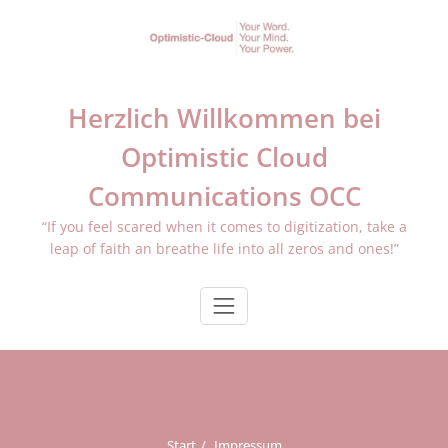
Zum
Inhalt
springen
Herzlich Willkommen bei
Optimistic Cloud
Communications OCC
“If you feel scared when it comes to digitization, take a
leap of faith an breathe life into all zeros and ones!”
Impressum
Start
Impressum